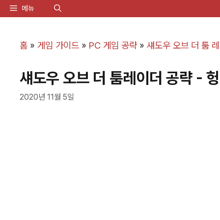
컨
메뉴
텐
츠
홈
»
게임 가이드
»
PC 게임 공략
»
섀도우 오브 더 툼 
로
섀도우 오브 더 툼레이더 공략 - 
건
너
2020년 11월 5일
뛰
기