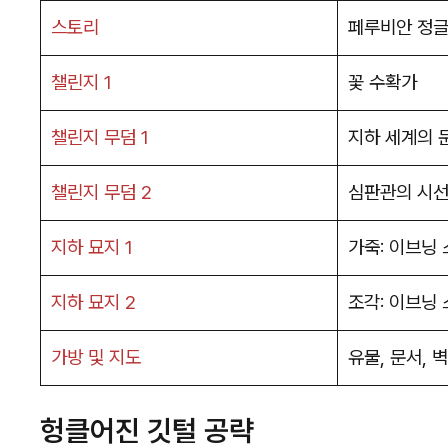
스토리
페루비안 정글
챌린지 1
꽃 수확가
챌린지 무덤 1
지하 세계의 
챌린지 무덤 2
심판관의 시
지하 묘지 1
가죽: 이브닝
지하 묘지 2
조각: 이브닝
가방 및 지도
유물, 문서, 
헝클어진 깃털 공략