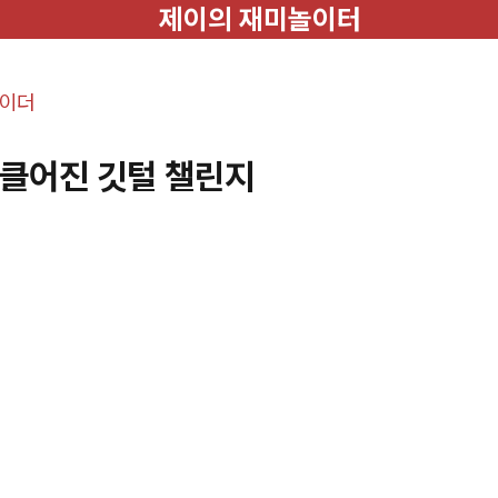
제이의 재미놀이터
레이더
헝클어진 깃털 챌린지