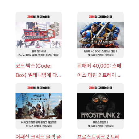
코드 박스(Code:
워해머 40,000: 스페
Box) 밀레니엄에 다가
이스 마린 2 트레이너
오는 그림자 이벤트 공
+7 FLiNG [v1.0-
략 [복각] | 블루 아카
v14.0+] 다운로드
이브
어쌔신 크리드 블랙 플
프로스트펑크 2 트레