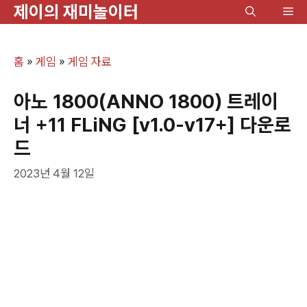
제이의 재미놀이터
컨
메
텐
뉴
츠
홈
»
게임
»
게임 자료
로
건
아노 1800(ANNO 1800) 트레이
너
너 +11 FLiNG [v1.0-v17+] 다운로
뛰
드
기
2023년 4월 12일