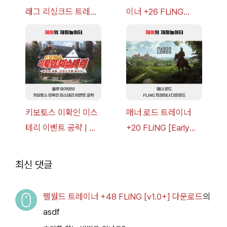
래그 리싱크드 트레이
이너 +26 FLiNG
너 +30 FLiNG [v1.0-
[v1.0-v1.6.1+] 다운로
v1.0+] 다운로드
드
키보토스 미확인 미스
매너 로드 트레이너
테리 이벤트 공략 | 블
+20 FLiNG [Early
루 아카이브
Access
2026.07.14+] 다운로
최신 댓글
드
팰월드 트레이너 +48 FLiNG [v1.0+] 다운로드
의
asdf