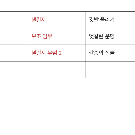
챌린지
깃발 올리기
보조 임무
엇갈린 운명
챌린지 무덤 2
갈증의 신들