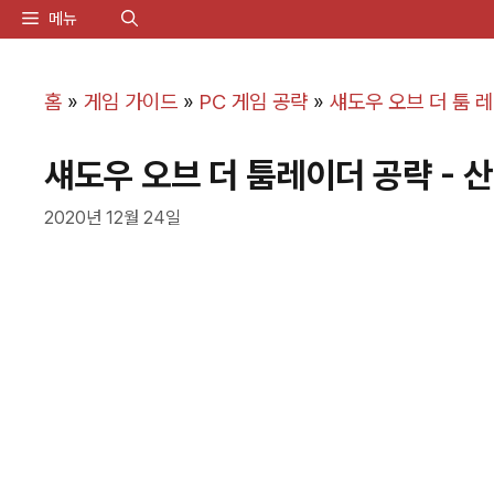
컨
메뉴
텐
츠
홈
»
게임 가이드
»
PC 게임 공략
»
섀도우 오브 더 툼 
로
섀도우 오브 더 툼레이더 공략 - 
건
너
2020년 12월 24일
뛰
기