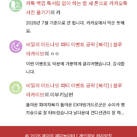
카톡 백업 톡서랍 없이 하는 법 새 폰으로 카카오톡
사진 옮기기
의
카
2026년 7월 기준으로 안 됩니다. 카카오에서 막은 듯해
요.
비밀의 미드나잇 파티 이벤트 공략 [복각] | 블루
아카이브
의
ㅇㅇ
이번 이벤트도 덕분에 가뿐하게 클리어했습니다. 감사합
니다.
비밀의 미드나잇 파티 이벤트 공략 [복각] | 블루
아카이브
의
이부키남편
돌아온 파마자복각 돌아온 EX아방가드르군은 수미카 명
치슛으로 잘 터뜨렸습니다 날더운데 컨디션관리 잘 하시
구 다음이벤트에서 뵐께용~
© 2026 제이의 재미놀이터 |
개인정보 처리방침