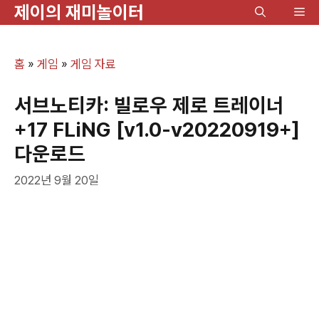
제이의 재미놀이터
컨
메
텐
뉴
츠
홈
»
게임
»
게임 자료
로
건
서브노티카: 빌로우 제로 트레이너
너
+17 FLiNG [v1.0-v20220919+]
뛰
다운로드
기
2022년 9월 20일