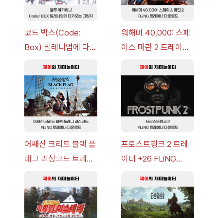
코드 박스(Code:
워해머 40,000: 스페
Box) 밀레니엄에 다가
이스 마린 2 트레이너
오는 그림자 이벤트 공
+7 FLiNG [v1.0-
략 [복각] | 블루 아카
v14.0+] 다운로드
이브
어쌔신 크리드 블랙 플
프로스트펑크 2 트레
래그 리싱크드 트레이
이너 +26 FLiNG
너 +30 FLiNG [v1.0-
[v1.0-v1.6.1+] 다운로
v1.0+] 다운로드
드