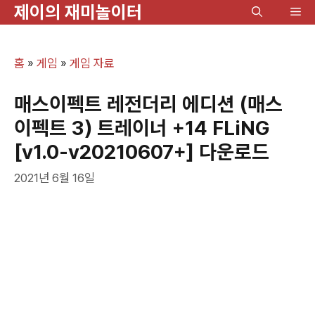
제이의 재미놀이터
컨
메
텐
뉴
츠
홈
»
게임
»
게임 자료
로
건
매스이펙트 레전더리 에디션 (매스
너
이펙트 3) 트레이너 +14 FLiNG
뛰
[v1.0-v20210607+] 다운로드
기
2021년 6월 16일