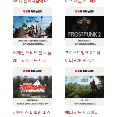
Box) 밀레니엄에 다가
이스 마린 2 트레이너
오는 그림자 이벤트 공
+7 FLiNG [v1.0-
략 [복각] | 블루 아카
v14.0+] 다운로드
이브
어쌔신 크리드 블랙 플
프로스트펑크 2 트레
래그 리싱크드 트레이
이너 +26 FLiNG
너 +30 FLiNG [v1.0-
[v1.0-v1.6.1+] 다운로
v1.0+] 다운로드
드
키보토스 미확인 미스
매너 로드 트레이너