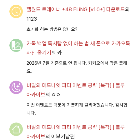
팰월드 트레이너 +48 FLiNG [v1.0+] 다운로드
의
1123
초기화 하는 방법은 없나요?
카톡 백업 톡서랍 없이 하는 법 새 폰으로 카카오톡
사진 옮기기
의
카
2026년 7월 기준으로 안 됩니다. 카카오에서 막은 듯해
요.
비밀의 미드나잇 파티 이벤트 공략 [복각] | 블루
아카이브
의
ㅇㅇ
이번 이벤트도 덕분에 가뿐하게 클리어했습니다. 감사합
니다.
비밀의 미드나잇 파티 이벤트 공략 [복각] | 블루
아카이브
의
이부키남편