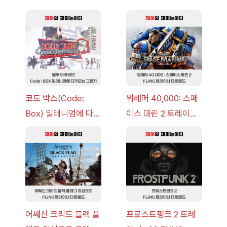
코드 박스(Code:
워해머 40,000: 스페
Box) 밀레니엄에 다가
이스 마린 2 트레이너
오는 그림자 이벤트 공
+7 FLiNG [v1.0-
략 [복각] | 블루 아카
v14.0+] 다운로드
이브
어쌔신 크리드 블랙 플
프로스트펑크 2 트레