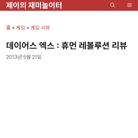
제이의 재미놀이터
컨
메
텐
뉴
츠
홈
»
게임
»
게임 리뷰
로
건
데이어스 엑스 : 휴먼 레볼루션 리뷰
너
2013년 5월 21일
뛰
기