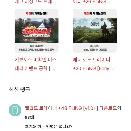
래그 리싱크드 트레이
이너 +26 FLiNG
너 +30 FLiNG [v1.0-
[v1.0-v1.6.1+] 다운로
v1.0+] 다운로드
드
키보토스 미확인 미스
매너 로드 트레이너
테리 이벤트 공략 | 블
+20 FLiNG [Early
루 아카이브
Access
2026.07.14+] 다운로
최신 댓글
드
팰월드 트레이너 +48 FLiNG [v1.0+] 다운로드
의
asdf
초기화 하는 방법은 없나요?