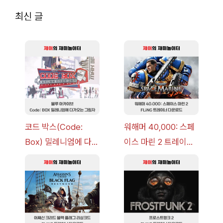
최신 글
코드 박스(Code:
워해머 40,000: 스페
Box) 밀레니엄에 다가
이스 마린 2 트레이너
오는 그림자 이벤트 공
+7 FLiNG [v1.0-
략 [복각] | 블루 아카
v14.0+] 다운로드
이브