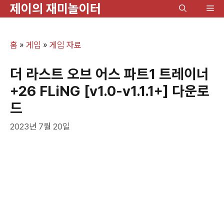
제이의 재미놀이터
컨
메
텐
뉴
츠
홈
»
게임
»
게임 자료
로
건
더 라스트 오브 어스 파트1 트레이너
너
+26 FLiNG [v1.0-v1.1.1+] 다운로
뛰
드
기
2023년 7월 20일