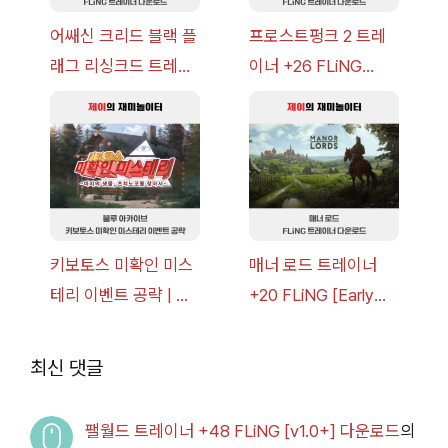
어쌔신 크리드 블랙 플
프로스트펑크 2 트레
래그 리싱크드 트레이
이너 +26 FLiNG
너 +30 FLiNG [v1.0-
[v1.0-v1.6.1+] 다운로
v1.0+] 다운로드
드
키보토스 미확인 미스
매너 로드 트레이너
테리 이벤트 공략 | 블
+20 FLiNG [Early
루 아카이브
Access
2026.07.14+] 다운로
최신 댓글
드
팰월드 트레이너 +48 FLiNG [v1.0+] 다운로드
의