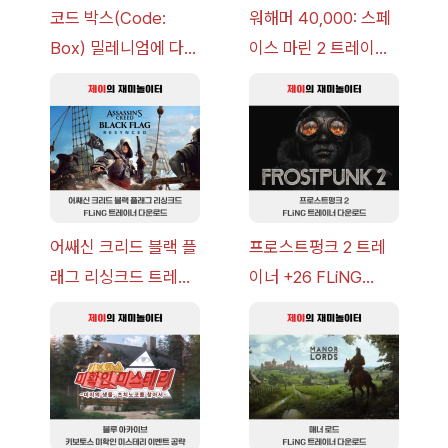
코드 박스(Code:
워해머 40,000: 스페
Box) 밀레니엄에 다가
이스 마린 2 트레이너
오는 그림자 이벤트 공
+7 FLiNG [v1.0-
략 [복각] | 블루 아카
v14.0+] 다운로드
이브
어쌔신 크리드 블랙 플
프로스트펑크 2 트레
래그 리싱크드 트레이
이너 +26 FLiNG
너 +30 FLiNG [v1.0-
[v1.0-v1.6.1+] 다운로
v1.0+] 다운로드
드