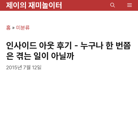
제이의 재미놀이터
컨
메
텐
뉴
츠
홈
»
미분류
로
건
인사이드 아웃 후기 - 누구나 한 번쯤
너
은 겪는 일이 아닐까
뛰
2015년 7월 12일
기