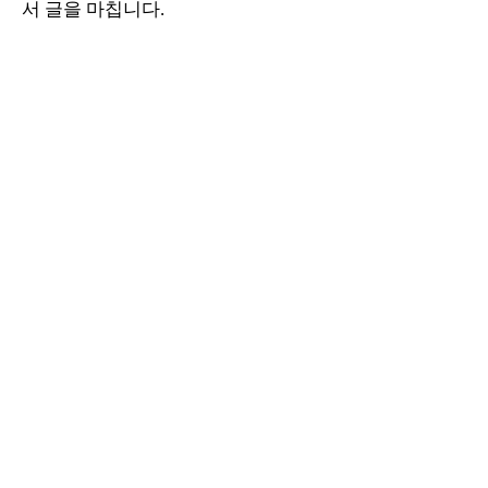
서 글을 마칩니다.