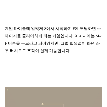
게임 타이틀에 알맞게 S에서 시작하여 F에 도달하면 스
테이지를 클리어하게 되는 게임입니다. 이미지에는 S나
F 버튼을 누르라고 되어있지만, 그럴 필요없이 화면 좌
우 터치로도 조작이 쉽게 가능합니다.