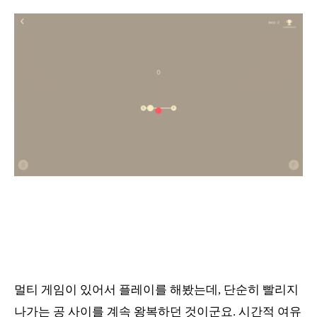
멀티 게임이 있어서 플레이를 해봤는데, 단순히 빨리지
나가는 공 사이를 계속 왕복하던 것이군요. 시간적 여유