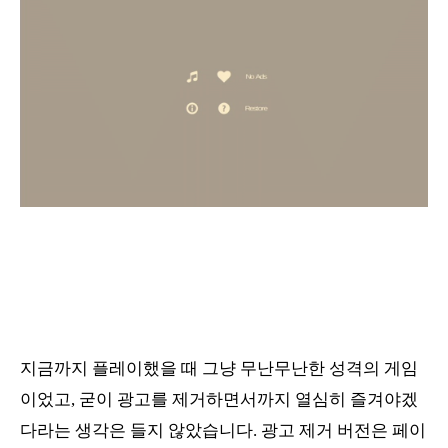
지금까지 플레이했을 때 그냥 무난무난한 성격의 게임
이었고, 굳이 광고를 제거하면서까지 열심히 즐겨야겠
다라는 생각은 들지 않았습니다. 광고 제거 버전은 페이