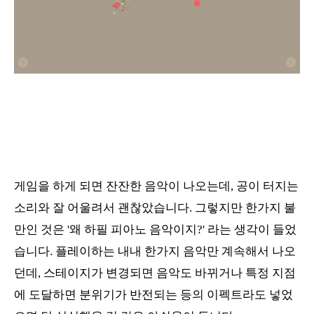
게임을 하게 되면 잔잔한 음악이 나오는데, 공이 터지는
소리와 잘 어울려서 괜찮았습니다. 그렇지만 한가지 불
만인 것은 '왜 하필 피아노 음악이지?' 라는 생각이 들었
습니다. 플레이하는 내내 한가지 음악만 계속해서 나오
던데, 스테이지가 변경되면 음악도 바뀌거나 특정 지점
에 도달하면 분위기가 반전되는 등의 이펙트라도 넣었