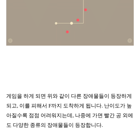
게임을 하게 되면 위와 같이 다른 장애물들이 등장하게
되고, 이를 피해서 F까지 도착하게 됩니다. 난이도가 높
아질수록 점점 어려워지는데, 나중에 가면 빨간 공 외에
도 다양한 종류의 장애물들이 등장합니다.