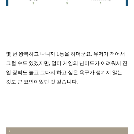
몇 번 왕복하고 나니까 1등을 하더군요. 유저가 적어서
그럴 수도 있겠지만, 멀티 게임의 난이도가 어려워서 진
입 장벽도 높고 그다지 하고 싶은 욕구가 생기지 않는
것도 큰 요인이었던 것 같습니다.