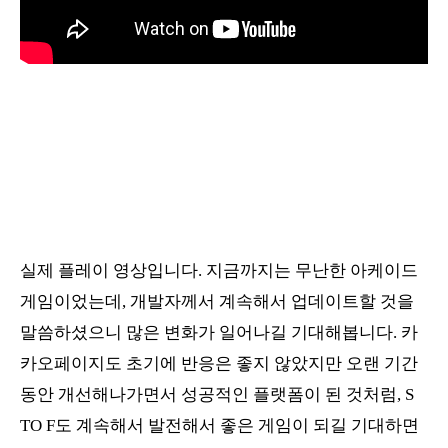
실제 플레이 영상입니다. 지금까지는 무난한 아케이드
게임이었는데, 개발자께서 계속해서 업데이트할 것을
말씀하셨으니 많은 변화가 일어나길 기대해봅니다. 카
카오페이지도 초기에 반응은 좋지 않았지만 오랜 기간
동안 개선해나가면서 성공적인 플랫폼이 된 것처럼, S
TO F도 계속해서 발전해서 좋은 게임이 되길 기대하면