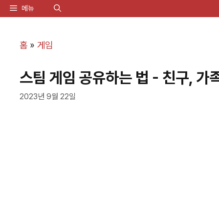
컨
메뉴
텐
츠
홈
»
게임
로
스팀 게임 공유하는 법 - 친구, 
건
너
2023년 9월 22일
뛰
기