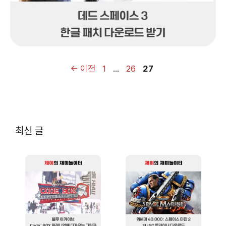
페
페
페
←
이전
1
…
26
27
이
이
이
지
지
지
최신 글