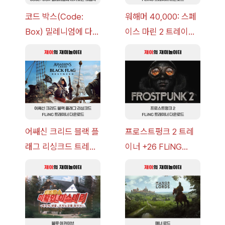
코드 박스(Code:
워해머 40,000: 스페
Box) 밀레니엄에 다가
이스 마린 2 트레이너
오는 그림자 이벤트 공
+7 FLiNG [v1.0-
략 [복각] | 블루 아카
v14.0+] 다운로드
이브
어쌔신 크리드 블랙 플
프로스트펑크 2 트레
래그 리싱크드 트레이
이너 +26 FLiNG
너 +30 FLiNG [v1.0-
[v1.0-v1.6.1+] 다운로
v1.0+] 다운로드
드