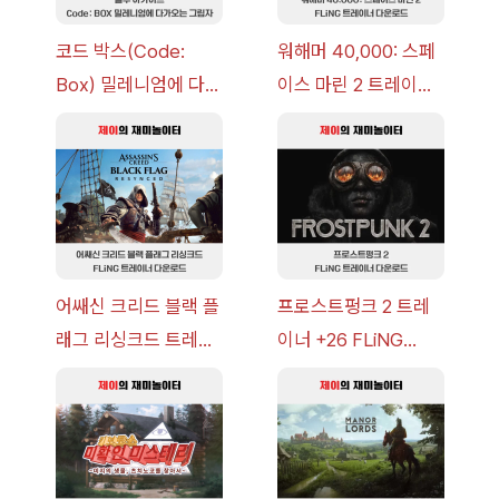
코드 박스(Code:
워해머 40,000: 스페
Box) 밀레니엄에 다가
이스 마린 2 트레이너
오는 그림자 이벤트 공
+7 FLiNG [v1.0-
략 [복각] | 블루 아카
v14.0+] 다운로드
이브
어쌔신 크리드 블랙 플
프로스트펑크 2 트레
래그 리싱크드 트레이
이너 +26 FLiNG
너 +30 FLiNG [v1.0-
[v1.0-v1.6.1+] 다운로
v1.0+] 다운로드
드