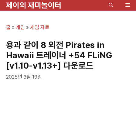
제이의 재미놀이터
컨
메
텐
뉴
츠
홈
»
게임
»
게임 자료
로
건
용과 같이 8 외전 Pirates in
너
Hawaii 트레이너 +54 FLiNG
뛰
[v1.10-v1.13+] 다운로드
기
2025년 3월 19일