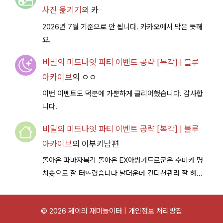
사진 옮기기
의
카
2026년 7월 기준으로 안 됩니다. 카카오에서 막은 듯해
요.
비밀의 미드나잇 파티 이벤트 공략 [복각] | 블루
아카이브
의
ㅇㅇ
이번 이벤트도 덕분에 가뿐하게 클리어했습니다. 감사합
니다.
비밀의 미드나잇 파티 이벤트 공략 [복각] | 블루
아카이브
의
이부키남편
돌아온 파마자복각 돌아온 EX아방가드르군은 수미카 명
치슛으로 잘 터뜨렸습니다 날더운데 컨디션관리 잘 하시
구 다음이벤트에서 뵐께용~
© 2026 제이의 재미놀이터 |
개인정보 처리방침