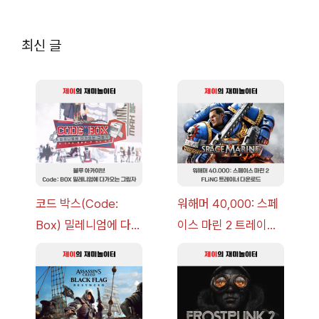
최신 글
코드 박스(Code:
워해머 40,000: 스페
Box) 밀레니엄에 다가
이스 마린 2 트레이너
오는 그림자 이벤트 공
+7 FLiNG [v1.0-
략 [복각] | 블루 아카
v14.0+] 다운로드
이브