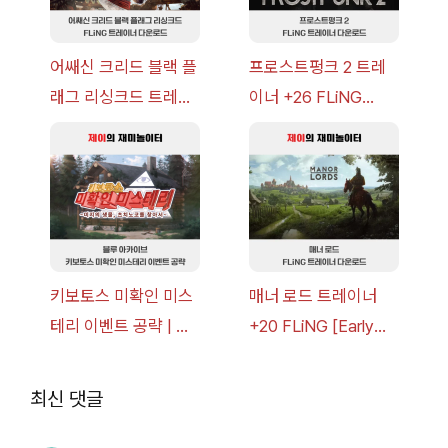
어쌔신 크리드 블랙 플
프로스트펑크 2 트레
래그 리싱크드 트레이
이너 +26 FLiNG
너 +30 FLiNG [v1.0-
[v1.0-v1.6.1+] 다운로
v1.0+] 다운로드
드
키보토스 미확인 미스
매너 로드 트레이너
테리 이벤트 공략 | 블
+20 FLiNG [Early
루 아카이브
Access
2026.07.14+] 다운로
최신 댓글
드