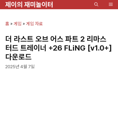
제이의 재미놀이터
컨
메
텐
뉴
츠
홈
»
게임
»
게임 자료
로
건
더 라스트 오브 어스 파트 2 리마스
너
터드 트레이너 +26 FLiNG [v1.0+]
뛰
다운로드
기
2025년 4월 7일