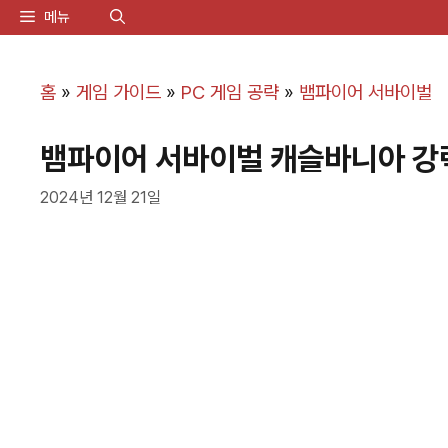
컨
메뉴
텐
츠
홈
»
게임 가이드
»
PC 게임 공략
»
뱀파이어 서바이벌
로
뱀파이어 서바이벌 캐슬바니아 강
건
너
2024년 12월 21일
뛰
기