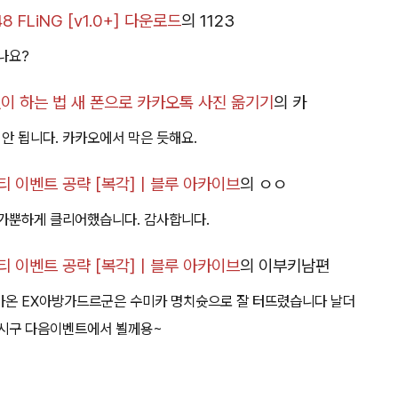
 FLiNG [v1.0+] 다운로드
의
1123
나요?
이 하는 법 새 폰으로 카카오톡 사진 옮기기
의
카
 안 됩니다. 카카오에서 막은 듯해요.
 이벤트 공략 [복각] | 블루 아카이브
의
ㅇㅇ
가뿐하게 클리어했습니다. 감사합니다.
 이벤트 공략 [복각] | 블루 아카이브
의
이부키남편
아온 EX아방가드르군은 수미카 명치슛으로 잘 터뜨렸습니다 날더
하시구 다음이벤트에서 뵐께용~