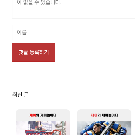
이
름
최신 글