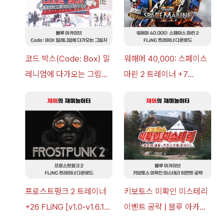
코드 박스(Code: Box) 밀
워해머 40,000: 스페이스
레니엄에 다가오는 그림자
마린 2 트레이너 +7
이벤트 공략 [복각] | 블루
FLiNG [v1.0-v14.0+] 다
아카이브
운로드
프로스트펑크 2 트레이너
키보토스 미확인 미스테리
+26 FLiNG [v1.0-v1.6.1+]
이벤트 공략 | 블루 아카이