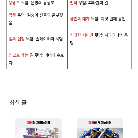
용광로
무덤: 운명의 용광로
필라
무덤: 후라칸의 길
악몽
무덤: 원숭이 신들의 울부짖
생존의 대가
무덤: 여섯 번째 봉인
음
거대한 카이만
무덤: 시파크나의 욕
뱀의 심장
무덤: 슬레이어의 시험
망
집으로 가는 길
무덤: 어머니 수호
자
최신 글