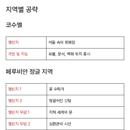
지역별 공략
코수멜
챌린지
어둠 속의 휘파람
가방 및 지도
유물, 문서, 벽화 위치 표시
페루비안 정글 지역
챌린지 1
꽃 수확가
챌린지 2
헝클어진 깃털
챌린지 무덤 1
지하 세계의 문
챌린지 무덤 2
심판관의 시선