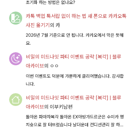
초기화 하는 방법은 없나요?
카톡 백업 톡서랍 없이 하는 법 새 폰으로 카카오톡
사진 옮기기
의
카
2026년 7월 기준으로 안 됩니다. 카카오에서 막은 듯해
요.
비밀의 미드나잇 파티 이벤트 공략 [복각] | 블루
아카이브
의
ㅇㅇ
이번 이벤트도 덕분에 가뿐하게 클리어했습니다. 감사합
니다.
비밀의 미드나잇 파티 이벤트 공략 [복각] | 블루
아카이브
의
이부키남편
돌아온 파마자복각 돌아온 EX아방가드르군은 수미카 명
치슛으로 잘 터뜨렸습니다 날더운데 컨디션관리 잘 하시
구 다음이벤트에서 뵐께용~