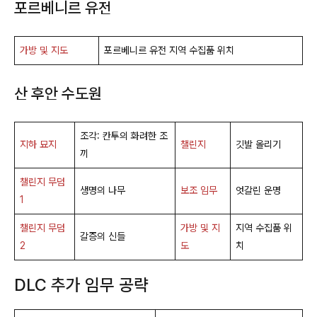
포르베니르 유전
가방 및 지도
포르베니르 유전 지역 수집품 위치
산 후안 수도원
조각: 칸투의 화려한 조
지하 묘지
챌린지
깃발 올리기
끼
챌린지 무덤
생명의 나무
보조 임무
엇갈린 운명
1
챌린지 무덤
가방 및 지
지역 수집품 위
갈증의 신들
2
도
치
DLC 추가 임무 공략