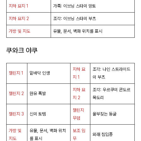
지하 묘지 1
가죽: 이브닝 스타의 망토
지하 묘지 2
조각: 이브닝 스타의 부츠
가방 및 지도
유물, 문서, 벽화 위치를 표시
쿠와크 야쿠
지하 묘
조각: 나인 스트라이드
챌린지 1
밑바닥 인생
지 1
의 부츠
지하 묘
조각: 우르쿠의 콘도르
챌린지 2
원유 폭발
지 2
목도리
챌린지
챌린지 3
신의 토템
울부짖는 동굴
무덤
가방 및
유물, 문서, 벽화 위치
보조 임
외래 침입종
지도
를 표시
무