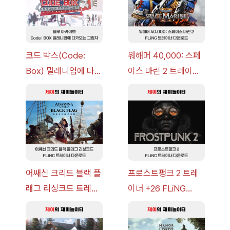
코드 박스(Code:
워해머 40,000: 스페
Box) 밀레니엄에 다가
이스 마린 2 트레이너
오는 그림자 이벤트 공
+7 FLiNG [v1.0-
략 [복각] | 블루 아카
v14.0+] 다운로드
이브
어쌔신 크리드 블랙 플
프로스트펑크 2 트레
래그 리싱크드 트레이
이너 +26 FLiNG
너 +30 FLiNG [v1.0-
[v1.0-v1.6.1+] 다운로
v1.0+] 다운로드
드