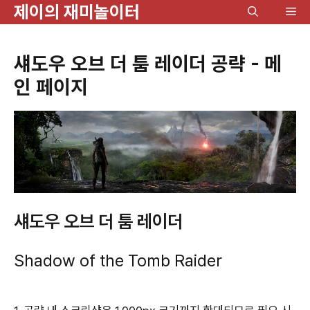
제이의 재미놀이터
컨
메
텐
뉴
츠
섀도우 오브 더 툼 레이더 공략 - 메
로
인 페이지
건
너
뛰
기
섀도우 오브 더 툼 레이더
Shadow of the Tomb Raider